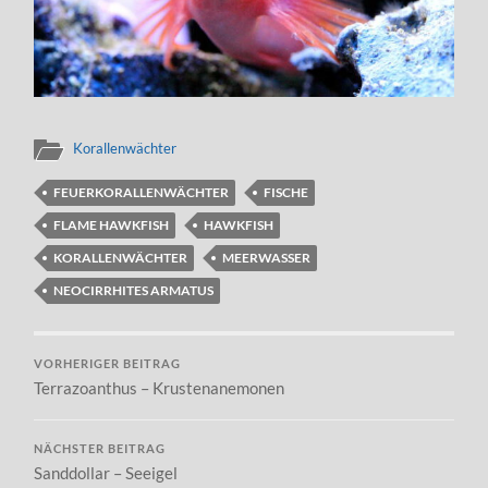
Korallenwächter
FEUERKORALLENWÄCHTER
FISCHE
FLAME HAWKFISH
HAWKFISH
KORALLENWÄCHTER
MEERWASSER
NEOCIRRHITES ARMATUS
VORHERIGER BEITRAG
Terrazoanthus – Krustenanemonen
NÄCHSTER BEITRAG
Sanddollar – Seeigel