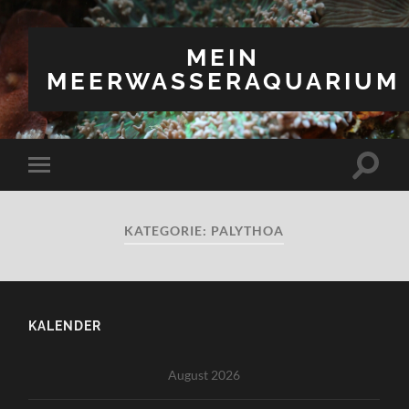
MEIN
MEERWASSERAQUARIUM
Suchfe
Mobile-
ein-/a
Menü
ein-/ausblenden
KATEGORIE:
PALYTHOA
KALENDER
August 2026