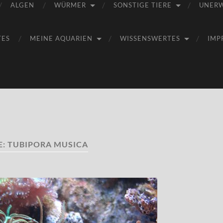
ALGEN
WÜRMER
SONSTIGE TIERE
UNER
TES
MEINE AQUARIEN
WISSENSWERTES
IMP
E:
TUBIPORA MUSICA