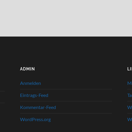
ADMIN
L
Anmelden
M
Eintrags-Feed
Ta
Kommentar-Feed
We
WordPress.org
We