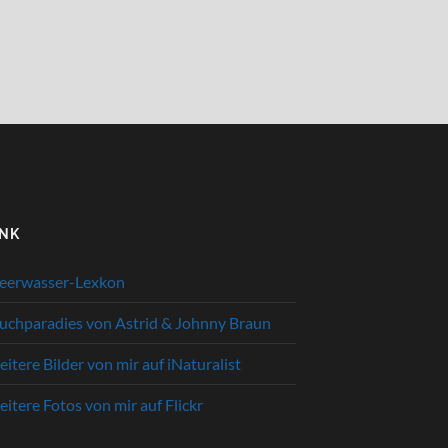
INK
eerwasser-Lexkon
uchparadies von Astrid & Johnny Braun
itere Bilder von mir auf iNaturalist
itere Fotos von mir auf Flickr