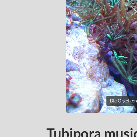
Die Orgelkora
Tubipora music