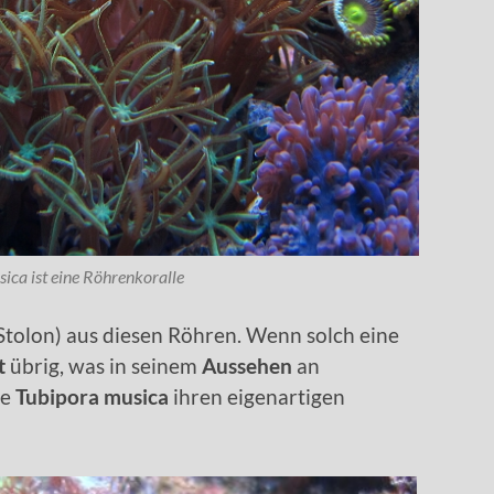
ica ist eine Röhrenkoralle
(Stolon) aus diesen Röhren. Wenn solch eine
tt
übrig, was in seinem
Aussehen
an
ie
Tubipora musica
ihren eigenartigen