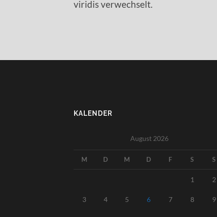
viridis verwechselt.
KALENDER
August 2026
M
D
M
D
F
S
S
1
2
3
4
5
6
7
8
9