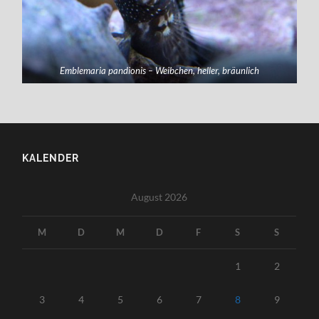
Emblemaria pandionis – Weibchen, heller, bräunlich
KALENDER
August 2026
M
D
M
D
F
S
S
1
2
3
4
5
6
7
8
9