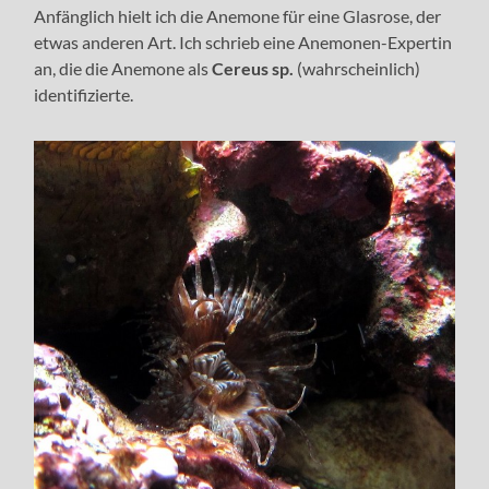
Anfänglich hielt ich die Anemone für eine Glasrose, der
etwas anderen Art. Ich schrieb eine Anemonen-Expertin
an, die die Anemone als
Cereus sp.
(wahrscheinlich)
identifizierte.