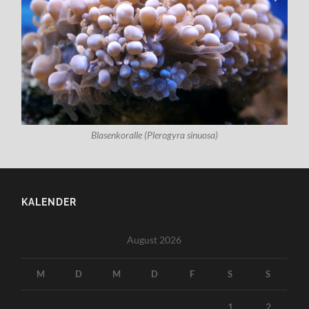
Blasenkoralle (Plerogyra sinuosa)
KALENDER
August 2026
M
D
M
D
F
S
S
1
2