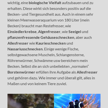
wichtig, eine
biologische Vielfalt
aufzubauen und zu
erhalten. Diese wirkt sich besonders positiv auf die
Becken- und Tiergesundheit aus. Auch in einem sehr
kleinen Meerwasseraquarium von 180 Liter (mein
Becken) braucht man Restefresser, wie
Einsiedlerkrebse
,
Algenfresser
, wie
Seeigel
und
pflanzenfressende Gehäuseschnecken
, aber auch
Allesfresser
wie
Kaurieschnecken
und
Nassariusschnecken
. Einige wenige Fische,
selbstgewachsene Muscheln, Schlangensterne,
Röhrenwürmer, Schwämme usw bereichern mein
Becken. Selbst die an sich unbeliebten „normalen“
Borstenwürmer
erfüllen ihre Aufgabe als
Allesfresser
und gehören dazu. Wie immer und überall gilt, alles in
Maßen und von keinem Tiere zuviel.