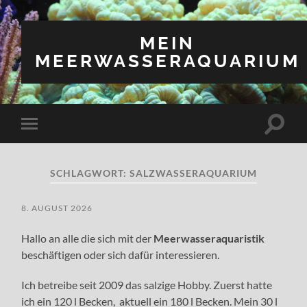
MEIN
MEERWASSERAQUARIUM
Suchfe
Mobile-
ein-/a
Menü
ein-/ausblenden
SCHLAGWORT:
SALZWASSERAQUARIUM
8. AUGUST 2026
Hallo an alle die sich mit der
Meerwasseraquaristik
beschäftigen oder sich dafür interessieren.
Ich betreibe seit 2009 das salzige Hobby. Zuerst hatte
ich ein 120 l Becken, aktuell ein 180 l Becken. Mein 30 l