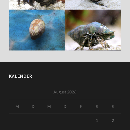
KALENDER
August 2026
M
D
M
D
F
S
S
1
2