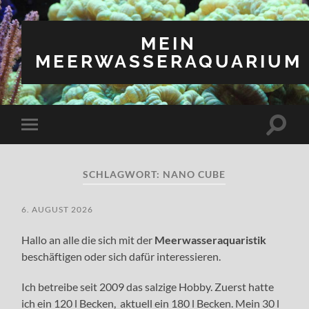
MEIN
MEERWASSERAQUARIUM
Suchfe
Mobile-
ein-/a
Menü
ein-/ausblenden
SCHLAGWORT:
NANO CUBE
6. AUGUST 2026
Hallo an alle die sich mit der
Meerwasseraquaristik
beschäftigen oder sich dafür interessieren.
Ich betreibe seit 2009 das salzige Hobby. Zuerst hatte
ich ein 120 l Becken, aktuell ein 180 l Becken. Mein 30 l