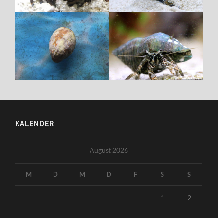
KALENDER
August 2026
M
D
M
D
F
S
S
1
2