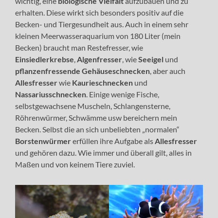
wichtig, eine
biologische Vielfalt
aufzubauen und zu
erhalten. Diese wirkt sich besonders positiv auf die
Becken- und Tiergesundheit aus. Auch in einem sehr
kleinen Meerwasseraquarium von 180 Liter (mein
Becken) braucht man Restefresser, wie
Einsiedlerkrebse
,
Algenfresser
, wie
Seeigel
und
pflanzenfressende Gehäuseschnecken
, aber auch
Allesfresser
wie
Kaurieschnecken
und
Nassariusschnecken
. Einige wenige Fische,
selbstgewachsene Muscheln, Schlangensterne,
Röhrenwürmer, Schwämme usw bereichern mein
Becken. Selbst die an sich unbeliebten „normalen“
Borstenwürmer
erfüllen ihre Aufgabe als
Allesfresser
und gehören dazu. Wie immer und überall gilt, alles in
Maßen und von keinem Tiere zuviel.