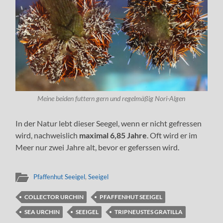
Meine beiden futtern gern und regelmäßig Nori-Algen
In der Natur lebt dieser Seegel, wenn er nicht gefressen
wird, nachweislich
maximal 6,85 Jahre
. Oft wird er im
Meer nur zwei Jahre alt, bevor er geferssen wird.
Pfaffenhut Seeigel
,
Seeigel
COLLECTOR URCHIN
PFAFFENHUT SEEIGEL
SEA URCHIN
SEEIGEL
TRIPNEUSTES GRATILLA