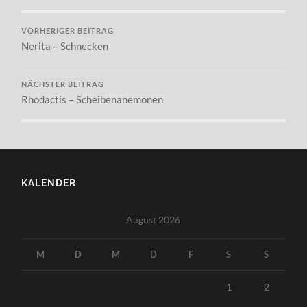
VORHERIGER BEITRAG
Nerita – Schnecken
NÄCHSTER BEITRAG
Rhodactis – Scheibenanemonen
KALENDER
August 2026
M
D
M
D
F
S
S
1
2