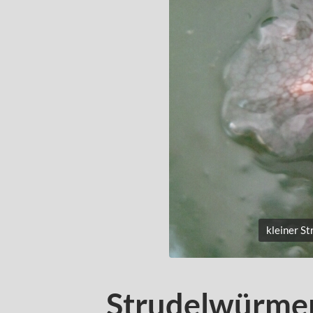
kleiner S
Strudelwürme