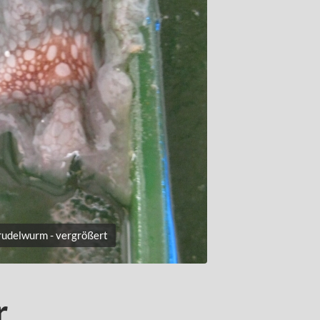
trudelwurm - vergrößert
r