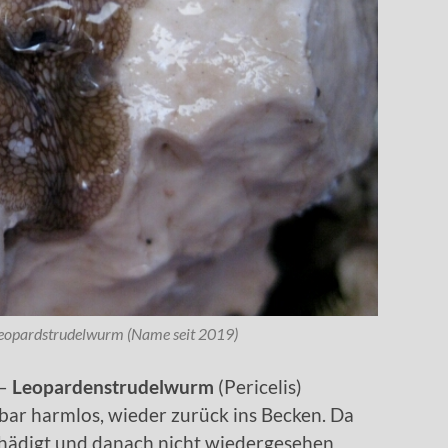
 Leopardstrudelwurm (Name seit 2019)
–
Leopardenstrudelwurm
(Pericelis)
inbar harmlos, wieder zurück ins Becken. Da
schädigt und danach nicht wiedergesehen