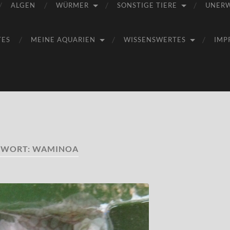
ALGEN
WÜRMER
SONSTIGE TIERE
UNER
TES
MEINE AQUARIEN
WISSENSWERTES
IMP
GWORT:
WAMINOA