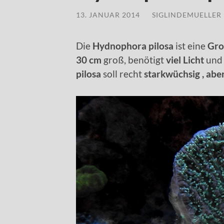
13. JANUAR 2014
/
SIGLINDEMUELLER
Die
Hydnophora pilosa
ist eine
Gro
30 cm
groß, benötigt
viel Licht
und 
pilosa
soll recht
starkwüchsig , abe