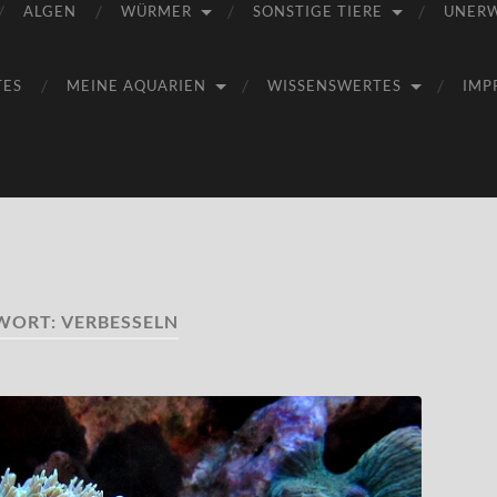
ALGEN
WÜRMER
SONSTIGE TIERE
UNER
TES
MEINE AQUARIEN
WISSENSWERTES
IMP
WORT:
VERBESSELN