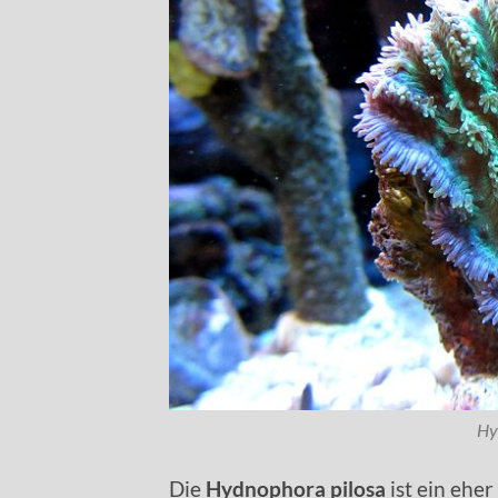
Hy
Die
Hydnophora pilosa
ist ein eher