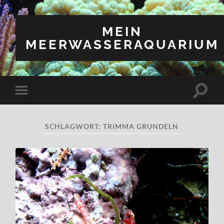
MEIN
MEERWASSERAQUARIUM
Suchfe
Mobile-
ein-/a
Menü
ein-/ausblenden
SCHLAGWORT:
TRIMMA GRUNDELN