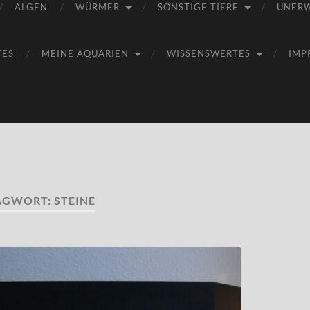
ALGEN
WÜRMER
SONSTIGE TIERE
UNER
TES
MEINE AQUARIEN
WISSENSWERTES
IMP
AGWORT:
STEINE