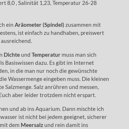
t 8,0 , Salinität 1,23, Temperatur 26-28
ch ein
Aräometer (Spindel)
zusammen mit
estens, ist einfach zu handhaben, preiswert
ausreichend.
en
Dichte
und
Temperatur
muss man sich
ls Basiswissen dazu. Es gibt im Internet
en, in die man nur noch die gewünschte
 die Wassermenge eingeben muss. Die kleinen
gte Salzmenge. Salz anrühren und messen,
 Euch aber leider trotzdem nicht erspart.
en und ab ins Aquarium. Dann mischte ich
asser ist nicht bei jedem geeignet, sicherer
 mit dem
Meersalz
und rein damit ins