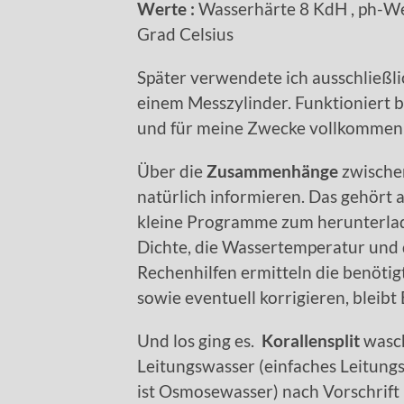
Werte :
Wasserhärte 8 KdH , ph-Wer
Grad Celsius
Später verwendete ich ausschließli
einem Messzylinder. Funktioniert b
und für meine Zwecke vollkommen 
Über die
Zusammenhänge
zwisch
natürlich informieren. Das gehört a
kleine Programme zum herunterlad
Dichte, die Wassertemperatur und
Rechenhilfen ermitteln die benöti
sowie eventuell korrigieren, bleibt
Und los ging es.
Korallensplit
wasch
Leitungswasser (einfaches Leitungsw
ist Osmosewasser) nach Vorschrift