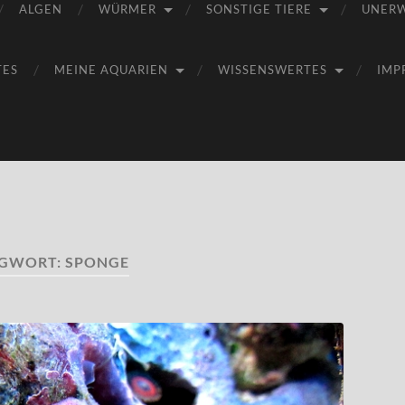
ALGEN
WÜRMER
SONSTIGE TIERE
UNER
TES
MEINE AQUARIEN
WISSENSWERTES
IMP
AGWORT:
SPONGE