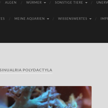
ALGEN
WÜRMER
SONSTIGE TIERE
UNER
TES
MEINE AQUARIEN
WISSENSWERTES
IMP
SINUALRIA POLYDACTYLA