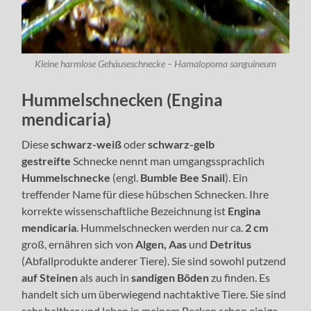
Kleine harmlose Gehäuseschnecke – Hamalopoma sanguineum
Hummelschnecken (Engina
mendicaria)
Diese
schwarz-weiß
oder
schwarz-gelb
gestreifte
Schnecke nennt man umgangssprachlich
Hummelschnecke
(engl.
Bumble Bee Snail
). Ein
treffender Name für diese hübschen Schnecken. Ihre
korrekte wissenschaftliche Bezeichnung ist
Engina
mendicaria
. Hummelschnecken werden nur ca.
2 cm
groß, ernähren sich von
Algen, Aas
und
Detritus
(Abfallprodukte anderer Tiere). Sie sind sowohl putzend
auf Steinen
als auch in
sandigen Böden
zu finden. Es
handelt sich um überwiegend nachtaktive Tiere. Sie sind
sehr haltbar und leben in meinem Becken schon einige