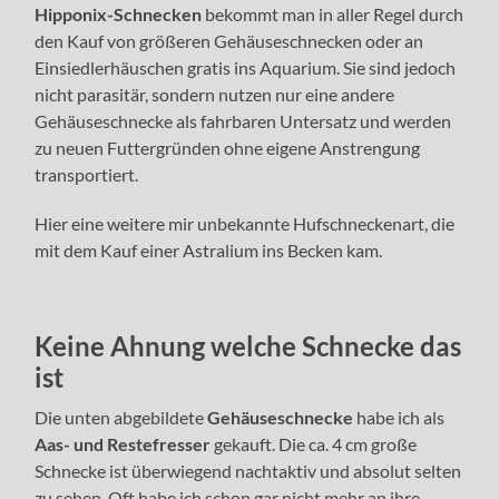
Hipponix-Schnecken
bekommt man in aller Regel durch
den Kauf von größeren Gehäuseschnecken oder an
Einsiedlerhäuschen gratis ins Aquarium. Sie sind jedoch
nicht parasitär, sondern nutzen nur eine andere
Gehäuseschnecke als fahrbaren Untersatz und werden
zu neuen Futtergründen ohne eigene Anstrengung
transportiert.
Hier eine weitere mir unbekannte Hufschneckenart, die
mit dem Kauf einer Astralium ins Becken kam.
Keine Ahnung welche Schnecke das
ist
Die unten abgebildete
Gehäuseschnecke
habe ich als
Aas- und Restefresser
gekauft. Die ca. 4 cm große
Schnecke ist überwiegend nachtaktiv und absolut selten
zu sehen. Oft habe ich schon gar nicht mehr an ihre