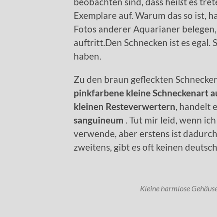
beobachten sind, dass heißt es t
Exemplare auf. Warum das so ist, h
Fotos anderer Aquarianer belegen, 
auftritt.Den Schnecken ist es egal.
haben.
Zu den braun gefleckten Schnecken, i
pinkfarbene
kleine Schneckenart a
kleinen Resteverwertern
, handelt 
sanguineum
. Tut mir leid, wenn i
verwende, aber erstens ist dadurc
zweitens, gibt es oft keinen deuts
Kleine harmlose Gehäu