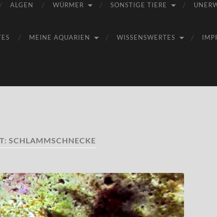
ALGEN
WÜRMER
SONSTIGE TIERE
UNER
TES
MEINE AQUARIEN
WISSENSWERTES
IMP
T:
SCHLAMMSCHNECKE