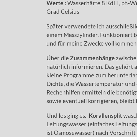
Werte :
Wasserhärte 8 KdH , ph-Wer
Grad Celsius
Später verwendete ich ausschließli
einem Messzylinder. Funktioniert b
und für meine Zwecke vollkommen 
Über die
Zusammenhänge
zwisch
natürlich informieren. Das gehört a
kleine Programme zum herunterlad
Dichte, die Wassertemperatur und
Rechenhilfen ermitteln die benöti
sowie eventuell korrigieren, bleibt
Und los ging es.
Korallensplit
wasch
Leitungswasser (einfaches Leitungsw
ist Osmosewasser) nach Vorschrift