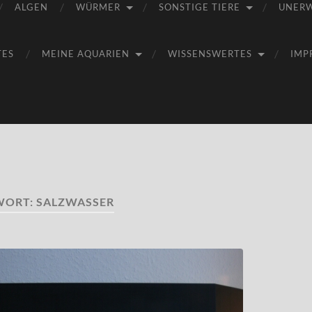
ALGEN
WÜRMER
SONSTIGE TIERE
UNER
TES
MEINE AQUARIEN
WISSENSWERTES
IMP
WORT:
SALZWASSER