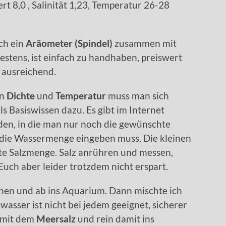
t 8,0 , Salinität 1,23, Temperatur 26-28
ch ein
Aräometer (Spindel)
zusammen mit
estens, ist einfach zu handhaben, preiswert
ausreichend.
en
Dichte
und
Temperatur
muss man sich
ls Basiswissen dazu. Es gibt im Internet
en, in die man nur noch die gewünschte
 die Wassermenge eingeben muss. Die kleinen
gte Salzmenge. Salz anrühren und messen,
 Euch aber leider trotzdem nicht erspart.
en und ab ins Aquarium. Dann mischte ich
asser ist nicht bei jedem geeignet, sicherer
 mit dem
Meersalz
und rein damit ins