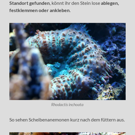
Standort gefunden
, könnt ihr den Stein lose
ablegen,
festklemmen oder ankleben
.
Rhodactis inchoata
So sehen Scheibenanemonen kurz nach dem füttern aus.