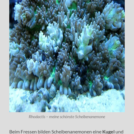
Rhodactis – meine schönste Scheibenanemone
Beim Fressen bilden Scheibenanemonen eine
Kugel
und