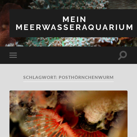
MEIN
MEERWASSERAQUARIUM
Suchfe
Mobile-
ein-/a
Menü
ein-/ausblenden
SCHLAGWORT:
POSTHÖRNCHENWURM