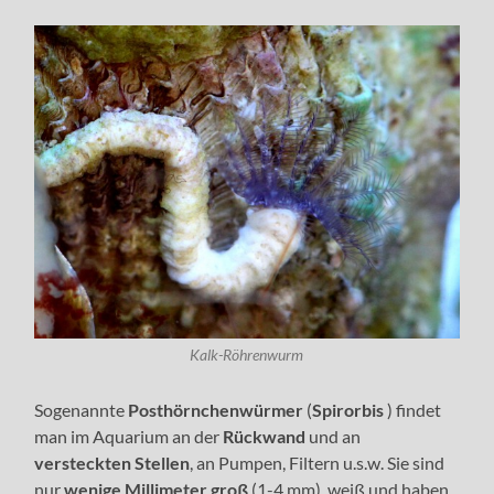
Kalk-Röhrenwurm
Sogenannte
Posthörnchenwürmer
(
Spirorbis
) findet
man im Aquarium an der
Rückwand
und an
versteckten Stellen
, an Pumpen, Filtern u.s.w. Sie sind
nur
wenige Millimeter groß
(1-4 mm), weiß und haben