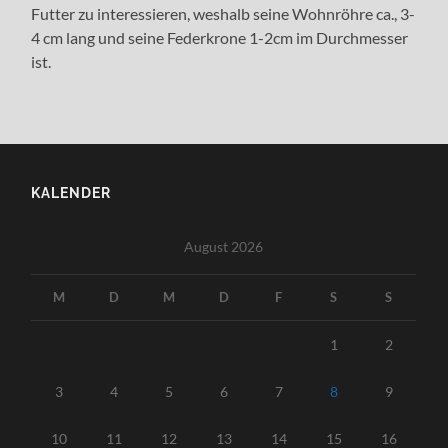
Futter zu interessieren, weshalb seine Wohnröhre ca., 3-
4 cm lang und seine Federkrone 1-2cm im Durchmesser
ist.
KALENDER
August 2026
M
D
M
D
F
S
S
1
2
3
4
5
6
7
8
9
10
11
12
13
14
15
16