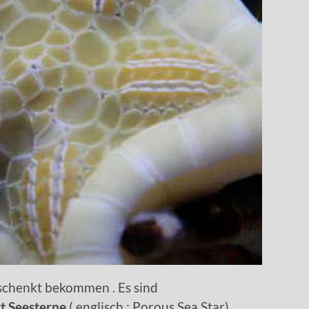
chenkt bekommen . Es sind
t Seesterne
( englisch : Porous Sea Star).