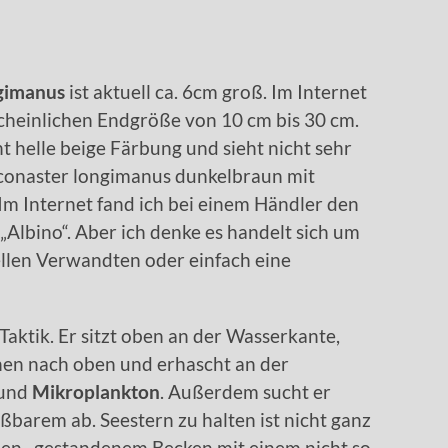
ngimanus
ist aktuell ca. 6cm groß. Im Internet
heinlichen Endgröße von 10 cm bis 30 cm.
t helle beige Färbung und sieht nicht sehr
r Iconaster longimanus dunkelbraun mit
Im Internet fand ich bei einem Händler den
Albino“. Aber ich denke es handelt sich um
llen Verwandten oder einfach eine
Taktik. Er sitzt oben an der Wasserkante,
hen nach oben und erhascht an der
und
Mikroplankton
. Außerdem sucht er
ßbarem ab. Seestern zu halten ist nicht ganz
nen , gestandenem Becken mit einem nicht so