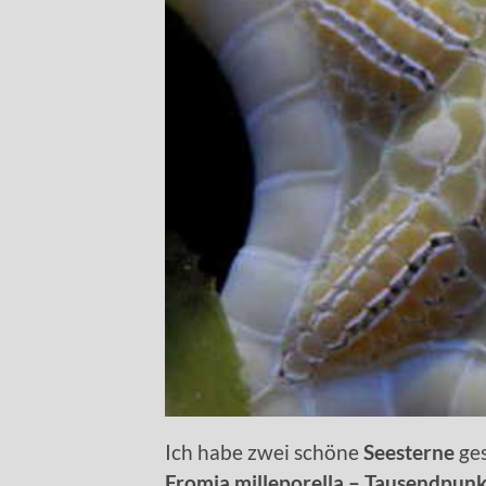
Ich habe zwei schöne
Seesterne
ges
Fromia milleporella – Tausendpunk