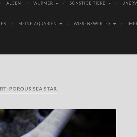
ALGEN
WÜRMER
SONSTIGE TIERE
UNER
TES
MEINE AQUARIEN
WISSENSWERTES
IMP
RT:
POROUS SEA STAR