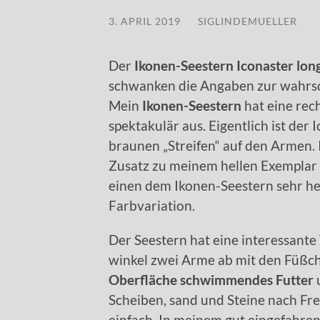
3. APRIL 2019
/
SIGLINDEMUELLER
Der
Ikonen-Seestern Iconaster lo
schwanken die Angaben zur wahrsc
Mein
Ikonen-Seestern
hat eine rech
spektakulär aus. Eigentlich ist de
braunen „Streifen“ auf den Armen. 
Zusatz zu meinem hellen Exemplar „
einen dem Ikonen-Seestern sehr he
Farbvariation.
Der Seestern hat eine interessante 
winkel zwei Arme ab mit den Füßc
Oberfläche schwimmendes Futter
Scheiben, sand und Steine nach Fre
einfach. In meinem gut eingefahre