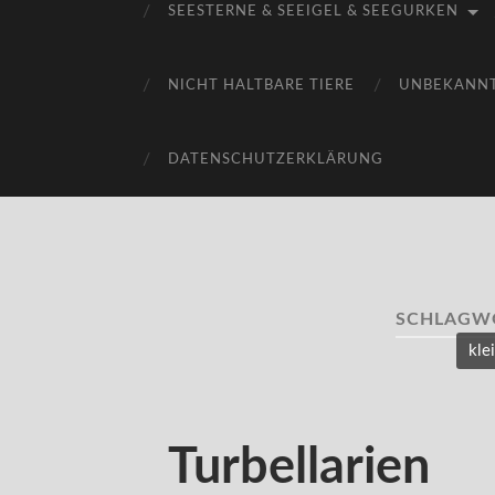
SEESTERNE & SEEIGEL & SEEGURKEN
NICHT HALTBARE TIERE
UNBEKANN
DATENSCHUTZERKLÄRUNG
SCHLAGW
kle
Turbellarien