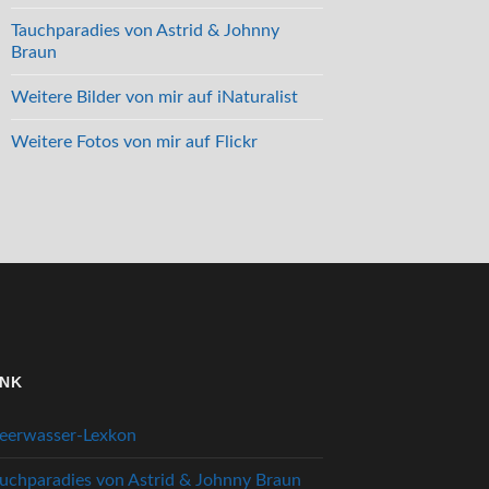
Tauchparadies von Astrid & Johnny
Braun
Weitere Bilder von mir auf iNaturalist
Weitere Fotos von mir auf Flickr
INK
eerwasser-Lexkon
uchparadies von Astrid & Johnny Braun