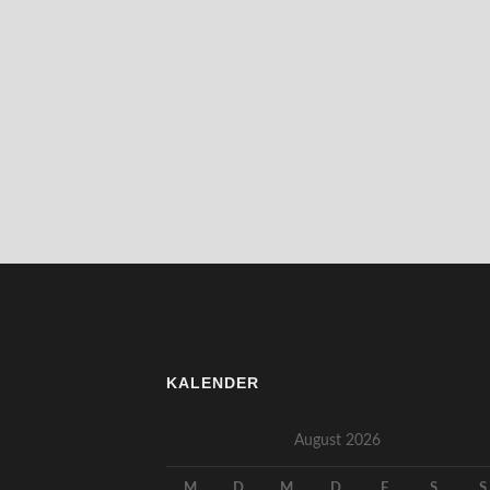
KALENDER
August 2026
M
D
M
D
F
S
S