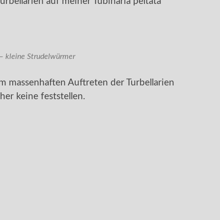
rbellarien auf meiner Tubinaria peltata
 – kleine Strudelwürmer
em massenhaften Auftreten der Turbellarien
r keine feststellen.