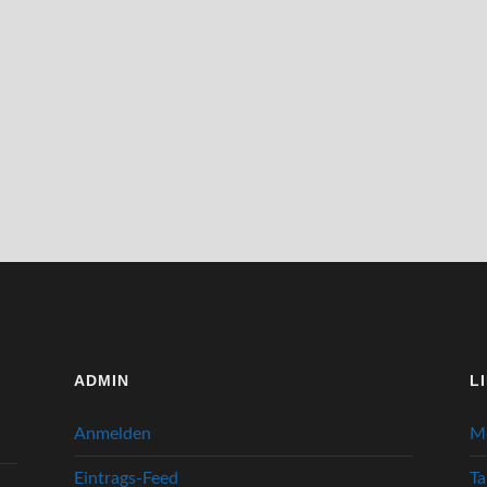
ADMIN
L
Anmelden
M
Eintrags-Feed
Ta