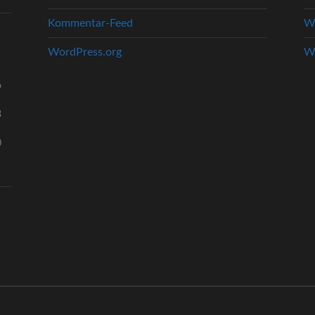
Kommentar-Feed
We
WordPress.org
We
6
3
0