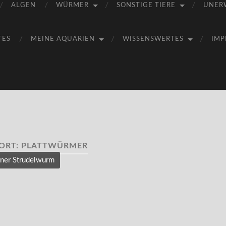
ALGEN
WÜRMER
SONSTIGE TIERE
UNER
TES
MEINE AQUARIEN
WISSENSWERTES
IMP
ORT:
PLATTWÜRMER
iner Strudelwurm