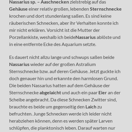
Nassarius sp. – Aaschnecken
zielstrebig auf das
Gehäuse
einer relativ großen, lebenden
Sternschnecke
krochen und dort stundenlang saßen. Es sind keine
räuberischen Schnecken, aber ihr Verhalten konnte ich
mir nicht erklären. Vorsicht ist die Mutter der
Porzellankiste, weshalb ich beide
Nassarius
ablöste und
in eine entfernte Ecke des Aquarium setzte.
Es dauert nicht allzu lange und schwups saßen beide
Nassarius
wieder auf der großen Astralium
Sternschnecke bzw. auf deren Gehäuse. Jetzt guckte ich
doch genauer hin und erkannte den harmlosen Grund.
Die beiden Nassarius hatten auf dem Gehäuse der
Sternschnecke
abgelaicht
und auch ein paar
Eier
an der
Scheibe angebracht. Da diese Schnecken Zwitter sind,
brauchte es beide um gegenseitig den
Laich
zu
befruchten. Junge Schnecken werde ich leider nicht
herabziehen können, denn es werden später Larven
schlüpfen, die planktonisch leben. Darauf warten nur