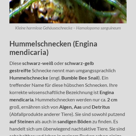
Kleine harmlose Gehäuseschnecke – Hamalopoma sanguineum
Hummelschnecken (Engina
mendicaria)
Diese
schwarz-weiß
oder
schwarz-gelb
gestreifte
Schnecke nennt man umgangssprachlich
Hummelschnecke
(engl.
Bumble Bee Snail
). Ein
treffender Name für diese hübschen Schnecken. Ihre
korrekte wissenschaftliche Bezeichnung ist
Engina
mendicaria
. Hummelschnecken werden nur ca.
2 cm
groß, ernähren sich von
Algen, Aas
und
Detritus
(Abfallprodukte anderer Tiere). Sie sind sowohl putzend
auf Steinen
als auch in
sandigen Böden
zu finden. Es
handelt sich um überwiegend nachtaktive Tiere. Sie sind
sehr haltbar und leben in meinem Becken schon einige