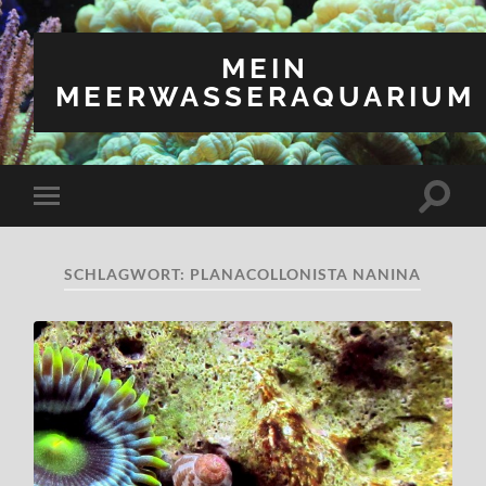
MEIN
MEERWASSERAQUARIUM
Suchfe
Mobile-
ein-/a
Menü
ein-/ausblenden
SCHLAGWORT:
PLANACOLLONISTA NANINA