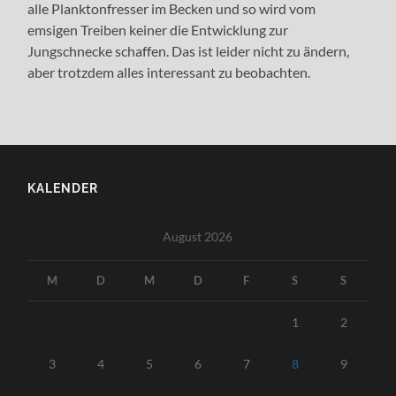
alle Planktonfresser im Becken und so wird vom
emsigen Treiben keiner die Entwicklung zur
Jungschnecke schaffen. Das ist leider nicht zu ändern,
aber trotzdem alles interessant zu beobachten.
KALENDER
August 2026
M
D
M
D
F
S
S
1
2
3
4
5
6
7
8
9