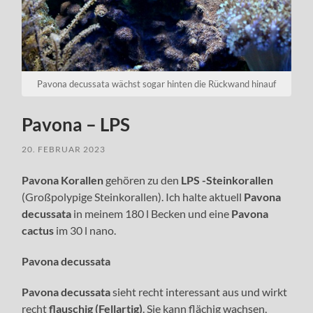
Pavona decussata wächst sogar hinten die Rückwand hinauf
Pavona – LPS
20. FEBRUAR 2023
Pavona Korallen
gehören zu den
LPS -Steinkorallen
(Großpolypige Steinkorallen). Ich halte aktuell
Pavona
decussata
in meinem 180 l Becken und eine
Pavona
cactus
im 30 l nano.
Pavona decussata
Pavona decussata
sieht recht interessant aus und wirkt
recht
flauschig (Fellartig)
. Sie kann flächig wachsen,