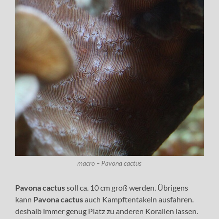
macro – Pavona cactus
Pavona cactus
soll ca. 10 cm groß werden. Übrigens
kann
Pavona cactus
auch Kampftentakeln ausfahren.
deshalb immer genug Platz zu anderen Korallen lassen.