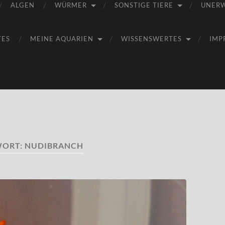
ALGEN
WÜRMER
SONSTIGE TIERE
UNER
TES
MEINE AQUARIEN
WISSENSWERTES
IMP
WORT:
NUDIBRANCH