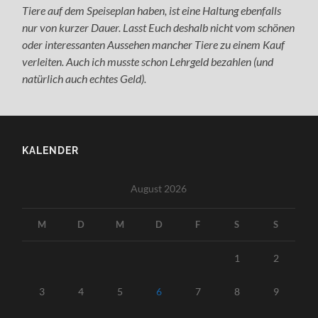
Tiere auf dem Speiseplan haben, ist eine Haltung ebenfalls
nur von kurzer Dauer. Lasst Euch deshalb nicht vom schönen
oder interessanten Aussehen mancher Tiere zu einem Kauf
verleiten. Auch ich musste schon Lehrgeld bezahlen (und
natürlich auch echtes Geld).
KALENDER
August 2026
M
D
M
D
F
S
S
1
2
3
4
5
6
7
8
9