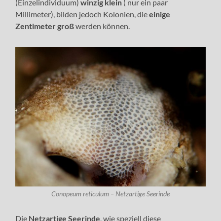
(Einzelindividuum)
winzig klein
( nur ein paar
Millimeter), bilden jedoch Kolonien, die
einige
Zentimeter groß
werden können.
Conopeum reticulum – Netzartige Seerinde
Die
Netzartige Seerinde
, wie speziell diese