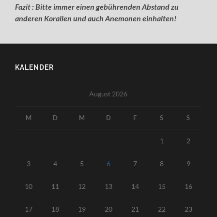
Fazit : Bitte immer einen gebührenden Abstand zu
anderen Korallen und auch Anemonen einhalten!
KALENDER
August 2026
M
D
M
D
F
S
S
1
2
3
4
5
6
7
8
9
10
11
12
13
14
15
16
17
18
19
20
21
22
23