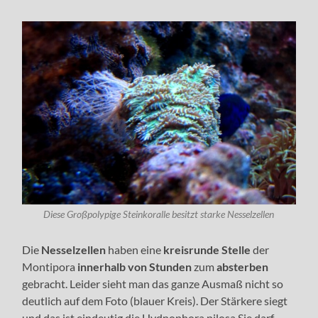
Diese Großpolypige Steinkoralle besitzt starke Nesselzellen
Die
Nesselzellen
haben eine
kreisrunde Stelle
der
Montipora
innerhalb von Stunden
zum
absterben
gebracht. Leider sieht man das ganze Ausmaß nicht so
deutlich auf dem Foto (blauer Kreis). Der Stärkere siegt
und das ist eindeutig die Hydnophora pilosa.Sie darf