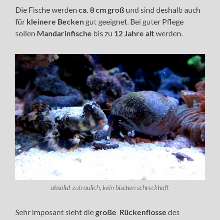
Die Fische werden
ca. 8 cm groß
und sind deshalb auch
für
kleinere Becken
gut geeignet. Bei guter Pflege
sollen
Mandarinfische
bis zu
12 Jahre alt
werden.
absolut zutraulich, kein bischen schreckhaft
Sehr imposant sieht die
große Rückenflosse
des