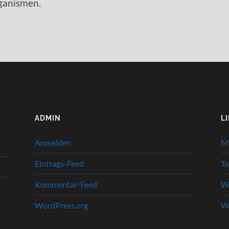
ganismen.
ADMIN
L
Anmelden
M
Eintrags-Feed
Ta
Kommentar-Feed
We
WordPress.org
We