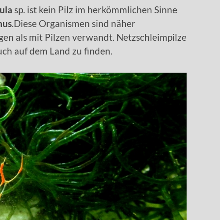
ula
sp. ist kein Pilz im herkömmlichen Sinne
mus
.Diese Organismen sind näher
gen als mit Pilzen verwandt. Netzschleimpilze
uch auf dem Land zu finden.