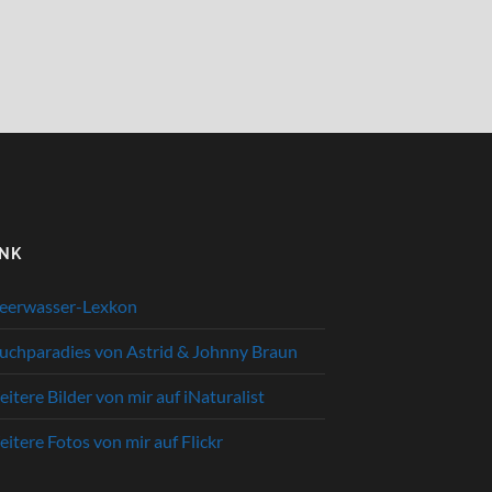
INK
eerwasser-Lexkon
uchparadies von Astrid & Johnny Braun
itere Bilder von mir auf iNaturalist
itere Fotos von mir auf Flickr