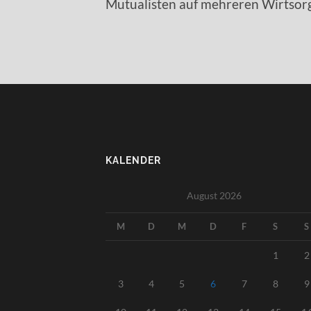
Mutualisten auf mehreren Wirtsor
KALENDER
August 2026
M
D
M
D
F
S
S
1
2
3
4
5
6
7
8
9