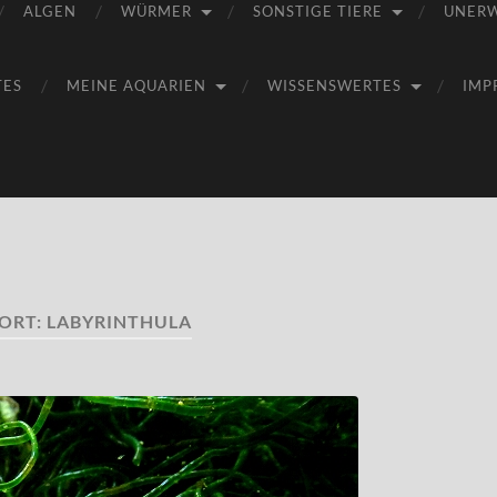
ALGEN
WÜRMER
SONSTIGE TIERE
UNER
TES
MEINE AQUARIEN
WISSENSWERTES
IMP
ORT:
LABYRINTHULA