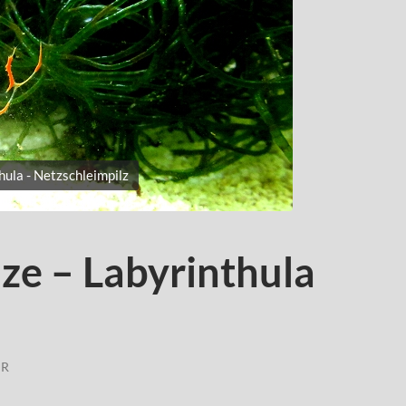
hula - Netzschleimpilz
ze – Labyrinthula
ER