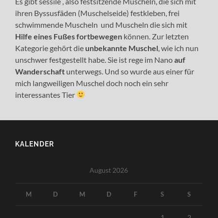
Es gibt sessile , also festsitzende Muscheln, die sich mit
ihren Byssusfäden (Muschelseide) festkleben, frei
schwimmende Muscheln und Muscheln die sich mit
Hilfe eines Fußes fortbewegen
können. Zur letzten
Kategorie gehört die
unbekannte Muschel
, wie ich nun
unschwer festgestellt habe. Sie ist rege im Nano
auf
Wanderschaft
unterwegs. Und so wurde aus einer für
mich langweiligen Muschel doch noch ein sehr
interessantes Tier
KALENDER
August 2026
M
D
M
D
F
S
S
1
2