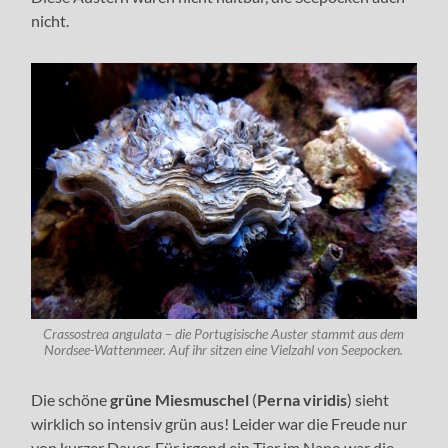
nicht.
Crassostrea angulata – die Portugisische Auster stammt aus dem
Nordsee-Wattenmeer. Auf ihr sitzen eine Vielzahl von Seepocken.
Die schöne
grüne Miesmuschel
(
Perna viridis
) sieht
wirklich so intensiv grün aus! Leider war die Freude nur
von kurzer Dauer. Für irgend ein Tier im Nano war die