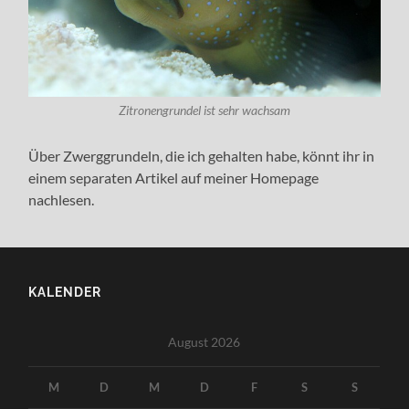
Zitronengrundel ist sehr wachsam
Über Zwerggrundeln, die ich gehalten habe, könnt ihr in
einem separaten Artikel auf meiner Homepage
nachlesen.
KALENDER
August 2026
M
D
M
D
F
S
S