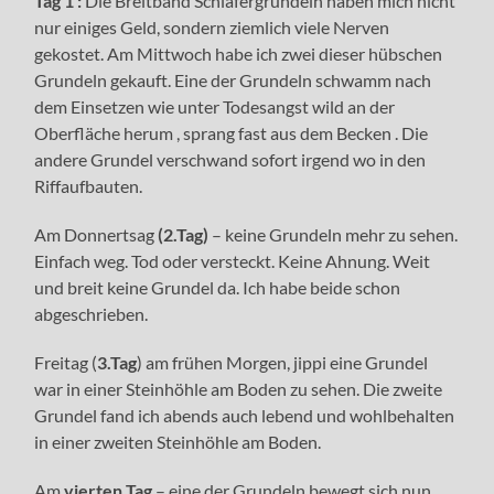
Tag 1 :
Die Breitband Schläfergrundeln haben mich nicht
nur einiges Geld, sondern ziemlich viele Nerven
gekostet. Am Mittwoch habe ich zwei dieser hübschen
Grundeln gekauft. Eine der Grundeln schwamm nach
dem Einsetzen wie unter Todesangst wild an der
Oberfläche herum , sprang fast aus dem Becken . Die
andere Grundel verschwand sofort irgend wo in den
Riffaufbauten.
Am Donnertsag
(2.Tag)
– keine Grundeln mehr zu sehen.
Einfach weg. Tod oder versteckt. Keine Ahnung. Weit
und breit keine Grundel da. Ich habe beide schon
abgeschrieben.
Freitag (
3.Tag
) am frühen Morgen, jippi eine Grundel
war in einer Steinhöhle am Boden zu sehen. Die zweite
Grundel fand ich abends auch lebend und wohlbehalten
in einer zweiten Steinhöhle am Boden.
Am
vierten Tag
– eine der Grundeln bewegt sich nun