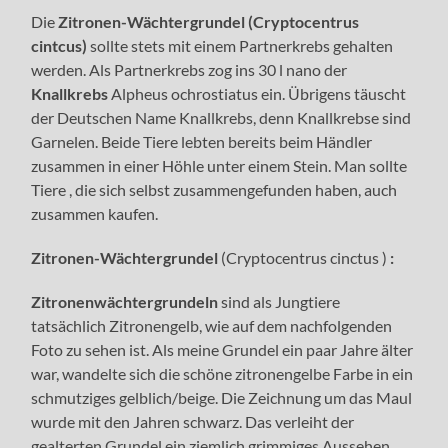
Die
Zitronen-Wächtergrundel
(Cryptocentrus
cintcus)
sollte stets mit einem Partnerkrebs gehalten
werden. Als Partnerkrebs zog ins 30 l nano
der
Knallkrebs
Alpheus ochrostiatus ein. Übrigens täuscht
der Deutschen Name Knallkrebs, denn Knallkrebse sind
Garnelen. Beide Tiere lebten bereits beim Händler
zusammen in einer Höhle unter einem Stein. Man sollte
Tiere , die sich selbst zusammengefunden haben, auch
zusammen kaufen.
Zitronen-Wächtergrundel
(Cryptocentrus cinctus )
:
Zitronenwächtergrundeln
sind als Jungtiere
tatsächlich Zitronengelb, wie auf dem nachfolgenden
Foto zu sehen ist. Als meine Grundel ein paar Jahre älter
war, wandelte sich die schöne zitronengelbe Farbe in ein
schmutziges gelblich/beige. Die Zeichnung um das Maul
wurde mit den Jahren schwarz. Das verleiht der
gealterten Grundel ein ziemlich grimmiges Aussehen.