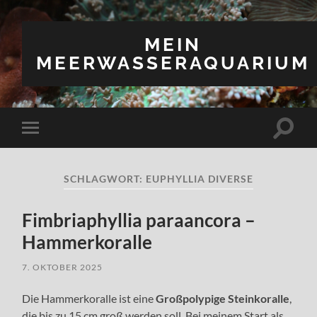
MEIN
MEERWASSERAQUARIUM
Suchfe
Mobile-
ein-/a
Menü
ein-/ausblenden
SCHLAGWORT:
EUPHYLLIA DIVERSE
Fimbriaphyllia paraancora –
Hammerkoralle
7. OKTOBER 2025
Die Hammerkoralle ist eine
Großpolypige Steinkoralle
,
die bis zu 15 cm groß werden soll. Bei meinem Start als