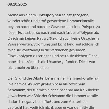
08.10.2025
Meine aus einem
Einzelpolypen
selbst gezogene,
wunderschön und groß gewordene
Hammerkoralle
begann nach und nach ihr Gewebe einzelner Polypen zu
lösen. Es starben so nach und nach fast alle Polypen ab.
Da ich mir keinen Rat wußte und auch keine Ursache in
Wasserwerten, Strömung und Licht fand, entschloss ich
mich sie vollständig in die verblieben gesunden
Einzekpolypen zu zerlegen und neu aufzukleben. Dabei
habe ich tatsächlich die Ursache gefunden. Diese war
nicht mehr zu übersehen.
Der
Grund des Absterbens
meiner Hammerkoralle lag
in einem
ca. 4×3 cm großen rosa bis rötlichem
Schwamm
, der für mich nicht einsehbar am Kalkskelett
gewachsen war. Wie der Schwamm die Hammerkoralle
dadurch negativ beeinflußt und zum Absterben
gebracht hat, weiß ich nicht, aber er war definitiv die