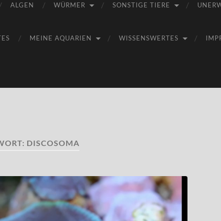
ALGEN
WÜRMER
SONSTIGE TIERE
UNER
TES
MEINE AQUARIEN
WISSENSWERTES
IMP
WORT:
DISCOSOMA