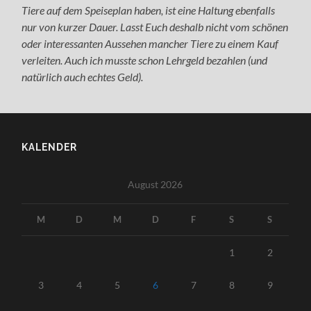
Tiere auf dem Speiseplan haben, ist eine Haltung ebenfalls
nur von kurzer Dauer. Lasst Euch deshalb nicht vom schönen
oder interessanten Aussehen mancher Tiere zu einem Kauf
verleiten. Auch ich musste schon Lehrgeld bezahlen (und
natürlich auch echtes Geld).
KALENDER
August 2026
M
D
M
D
F
S
S
1
2
3
4
5
6
7
8
9