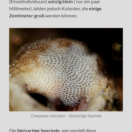
(Einzelindividuum)
winzig klein
( nur ein paar
Millimeter), bilden jedoch Kolonien, die
einige
Zentimeter groß
werden können.
Conopeum reticulum – Netzartige Seerinde
Die
Netzartige Seerinde
, wie speziell diese