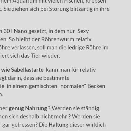
inem Aquarium mit vielen Fischen, Krebsen
ie ziehen sich bei Störung blitzartig in ihre
in 30 l Nano gesetzt, in dem nur Sexy
en. So bleibt der Röhrenwurm relativ
hre verlassen, soll man die ledrige Röhre im
ert sich das Tier wieder.
wie Sabellastarte
kann man für relativ
gt darin, dass sie bestimmte
ie in einem gemischten „normalen“ Becken
n.
rmer
genug Nahrung
? Werden sie ständig
nen sich deshalb nicht mehr ? Werden sie
r gar gefressen? Die
Haltung
dieser wirklich