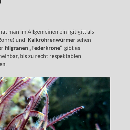
t man im Allgemeinen ein Igitigitt als
 Röhre) und
Kalkröhrenwürmer
sehen
er
filigranen „Federkrone“
gibt es
inbar, bis zu recht respektablen
nen
.