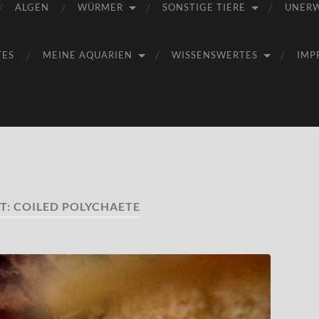
ALGEN
WÜRMER
SONSTIGE TIERE
UNER
TES
MEINE AQUARIEN
WISSENSWERTES
IMP
T:
COILED POLYCHAETE