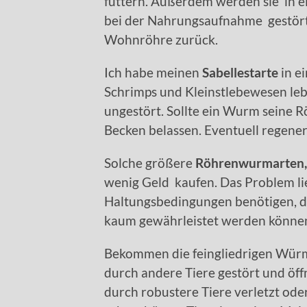
füttern. Außerdem werden sie in e
bei der Nahrungsaufnahme gestört. S
Wohnröhre zurück.
Ich habe meinen
Sabellestarte
in e
Schrimps und Kleinstlebewesen leb
ungestört. Sollte ein Wurm seine Rö
Becken belassen. Eventuell regeneri
Solche größere
Röhrenwurmarten, 
wenig Geld kaufen. Das Problem lie
Haltungsbedingungen benötigen, d
kaum gewährleistet werden könne
Bekommen die feingliedrigen Wü
durch andere Tiere gestört und öff
durch robustere Tiere verletzt ode