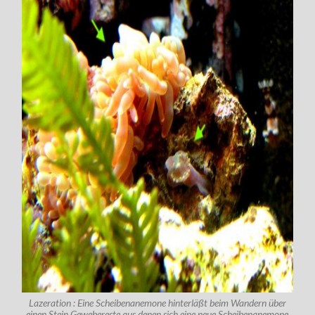
Lazeration : Eine Scheibenanemone hinterläßt beim Wandern über
einen Stein Gewebereste aus denen sich eine neue Scheibenanemone