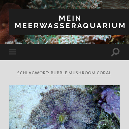
MEIN
MEERWASSERAQUARIUM
Suchfe
Mobile-
ein-/a
Menü
ein-/ausblenden
SCHLAGWORT:
BUBBLE MUSHROOM CORAL