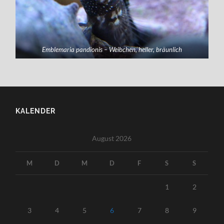
Emblemaria pandionis – Weibchen, heller, bräunlich
KALENDER
August 2026
M
D
M
D
F
S
S
1
2
3
4
5
6
7
8
9