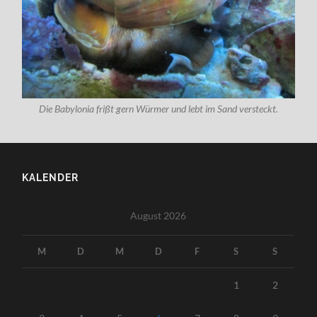
Die Babylonia frißt gern Würmer und lebt im Sand versteckt.
KALENDER
August 2026
M
D
M
D
F
S
S
1
2