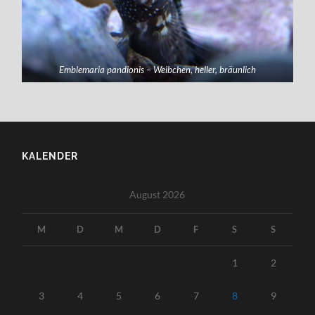
Emblemaria pandionis – Weibchen, heller, bräunlich
KALENDER
August 2026
M
D
M
D
F
S
S
1
2
3
4
5
6
7
8
9