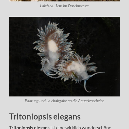
Laich ca. 1cm im Durchmesser
Paarung und Laichabgabe an die Aquarienscheibe
Tritoniopsis elegans
Tritoniopsis elegans
ist eine wirklich wunderschöne